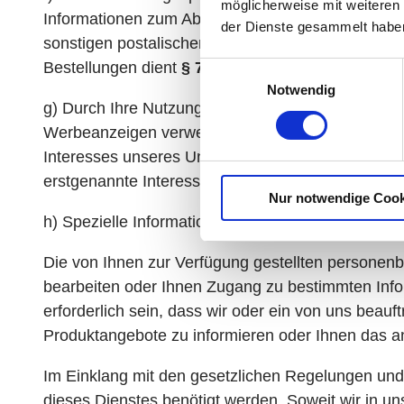
möglicherweise mit weiteren
Informationen zum Ablauf Ihres Aufenthaltes), 
der Dienste gesammelt habe
sonstigen postalischen Werbesendungen) und zu
Bestellungen dient
§ 7 Abs. 3 UWG
als Rechtsgru
E
Notwendig
i
g) Durch Ihre Nutzung von Social-Media-Unternehm
n
Werbeanzeigen verwendet. Dazu werden in der Reg
w
i
Interesses unseres Unternehmens oder eines Dritt
l
erstgenannte Interesse nicht, so dient
Art. 6 Abs.
Nur notwendige Cook
l
i
h) Spezielle Informationen unsere Webseite betref
g
Die von Ihnen zur Verfügung gestellten personen
u
n
bearbeiten oder Ihnen Zugang zu bestimmten Inf
g
erforderlich sein, dass wir oder ein von uns be
s
Produktangebote zu informieren oder Ihnen das a
a
u
Im Einklang mit den gesetzlichen Regelungen und
s
dieses Dienstes benötigt werden. Soweit wir in uns