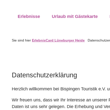
Z
ung vor Ort
u
anstaltungen
vicequalität
Erlebnisse
Urlaub mit Gästekarte
m
I
n
h
Sie sind hier
ErlebnisCard Lüneburger Heide
Datenschutzer
a
l
t
Datenschutzerklärung
Herzlich willkommen bei Bispingen Touristik e.V.
Wir freuen uns, dass wir Ihr Interesse an unsere
Daten ist uns sehr gelegen. Die Erhebung und Ve