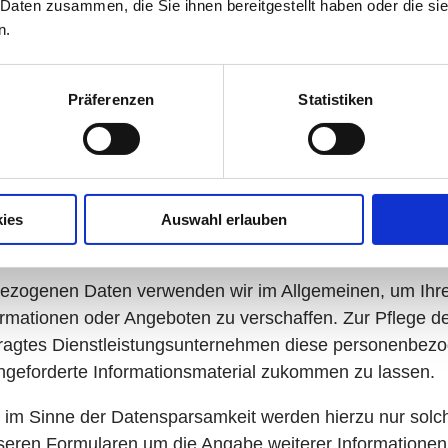
 Daten zusammen, die Sie ihnen bereitgestellt haben oder die s
zur Durchführung von eigenen Werbe- und Marketingmaß
n.
r Auftragsabwicklung. Für den Versand von werblichen
ndlage.
Präferenzen
Statistiken
en werden mittels Ihres Nutzungsverhaltens Nutzungspro
el Cookies auf Ihrem Rechner gespeichert. Ist die Ver
en erforderlich und überwiegen die Interessen, Grundre
 1 lit. f DSGVO
als Rechtsgrundlage für die Verarbeitung
ies
Auswahl erlauben
fend:
bezogenen Daten verwenden wir im Allgemeinen, um Ihre
ormationen oder Angeboten zu verschaffen. Zur Pflege
auftragtes Dienstleistungsunternehmen diese personenbe
ngeforderte Informationsmaterial zukommen zu lassen.
 im Sinne der Datensparsamkeit werden hierzu nur solch
eren Formularen um die Angabe weiterer Informationen bit