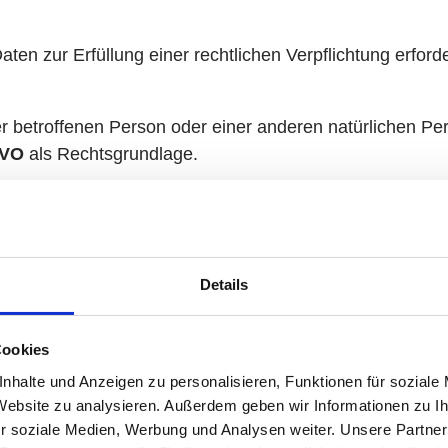
n zur Erfüllung einer rechtlichen Verpflichtung erforder
der betroffenen Person oder einer anderen natürlichen 
GVO
als Rechtsgrundlage.
sen erforderlich ist, dient
Art. 6 Abs. 1 lit. f DSGVO
al
 gegeben:
Details
Bedarfsanalyse und direkter Kundenansprache,
n nicht widersprochen haben,
Betriebs,
Cookies
nhalte und Anzeigen zu personalisieren, Funktionen für soziale
erentwicklung von Dienstleistungen und Produkten.
 Website zu analysieren. Außerdem geben wir Informationen zu 
r soziale Medien, Werbung und Analysen weiter. Unsere Partner
en Daten nutzen wir im Übrigen zur Pflege der Kundenb