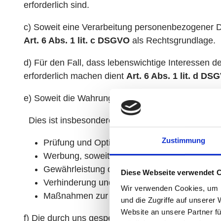
erforderlich sind.
c) Soweit eine Verarbeitung personenbezogener Date
Art. 6 Abs. 1 lit. c DSGVO
als Rechtsgrundlage.
d) Für den Fall, dass lebenswichtige Interessen 
erforderlich machen dient
Art. 6 Abs. 1 lit. d DS
e) Soweit die Wahrung unserer berechtigten Interes
Dies ist insbesondere bei folgenden Fallgruppen
Zustimmung
Prüfung und Optimierung von Verfahren zur 
Werbung, soweit Sie der Nutzung Ihrer Date
Gewährleistung der IT-Sicherheit und des IT-
Diese Webseite verwendet 
Verhinderung und Aufklärung von Straftaten,
Wir verwenden Cookies, um I
Maßnahmen zur Geschäftssteuerung und Weit
und die Zugriffe auf unserer
Website an unsere Partner fü
f) Die durch uns gespeicherten personenbezogen