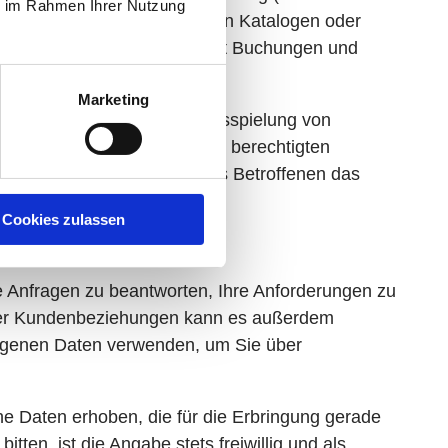
ie im Rahmen Ihrer Nutzung
nahmen (z.B. dem Versand von Katalogen oder
 Emails im Zusammenhang mit Buchungen und
Marketing
file erstellt und für die Ausspielung von
arbeitung zur Wahrung eines berechtigten
chte und Grundfreiheiten des Betroffenen das
.
Cookies zulassen
 Anfragen zu beantworten, Ihre Anforderungen zu
 der Kundenbeziehungen kann es außerdem
zogenen Daten verwenden, um Sie über
e Daten erhoben, die für die Erbringung gerade
ten, ist die Angabe stets freiwillig und als