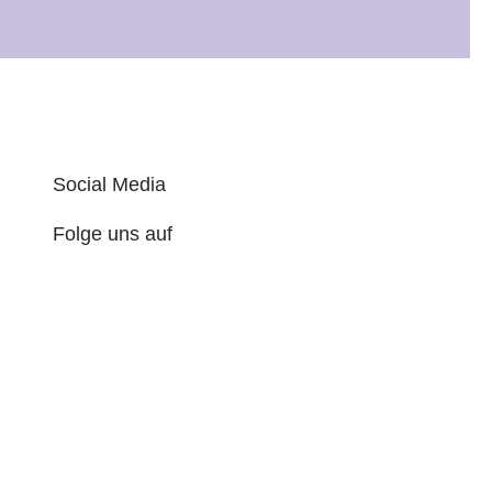
Social Media
Folge uns auf
I
F
n
a
s
c
t
e
a
b