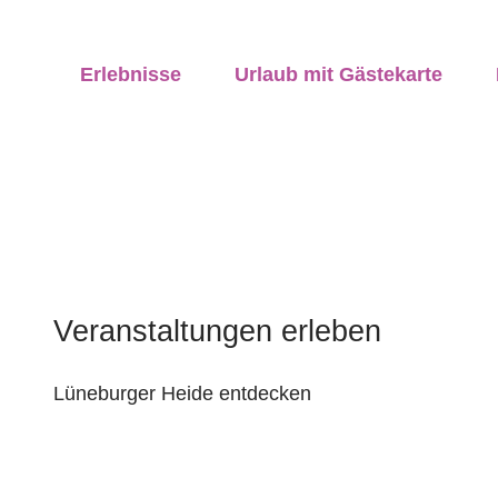
Z
© Serengeti Park
ung vor Ort
u
anstaltungen
vicequalität
Erlebnisse
Urlaub mit Gästekarte
m
I
n
h
a
l
t
Veranstaltungen erleben
Lüneburger Heide entdecken