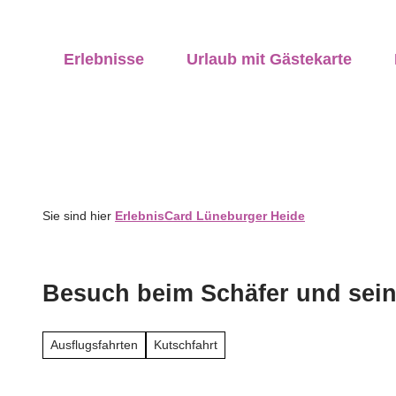
Z
ung vor Ort
u
anstaltungen
vicequalität
Erlebnisse
Urlaub mit Gästekarte
m
I
n
h
a
l
t
Sie sind hier
ErlebnisCard Lüneburger Heide
Besuch beim Schäfer und sei
Ausflugsfahrten
Kutschfahrt