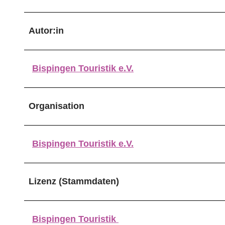
Autor:in
Bispingen Touristik e.V.
Organisation
Bispingen Touristik e.V.
Lizenz (Stammdaten)
Bispingen Touristik