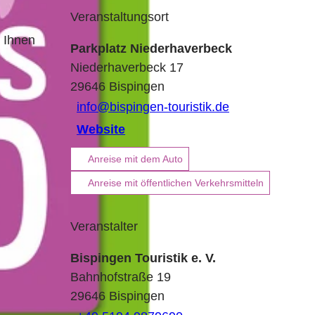
Veranstaltungsort
 Ihnen
Parkplatz Niederhaverbeck
Niederhaverbeck 17
29646
Bispingen
info@bispingen-touristik.de
Website
Anreise mit dem Auto
Anreise mit öffentlichen Verkehrsmitteln
Veranstalter
Bispingen Touristik e. V.
Bahnhofstraße 19
29646
Bispingen