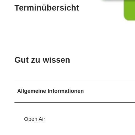
Terminübersicht
© Bispingen Touristik e.V. |
CC-BY-SA
© ErlebnisCard Lüneburger Heide, Bispingen Touristik e.V. |
CC-BY-SA
Gut zu wissen
Allgemeine Informationen
Open Air