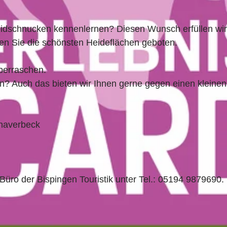
eidschnucken kennenlernen? Diesen Wunsch erfüllen wir
n Sie die schönsten Heideflächen geboten.
überraschen.
n? Auch das bieten wir Ihnen gerne gegen einen kleinen
rhaverbeck
üro der Bispingen Touristik unter Tel.: 05194 9879690.