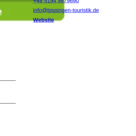
+49 5194 9879690
info@bispingen-touristik.de
Website