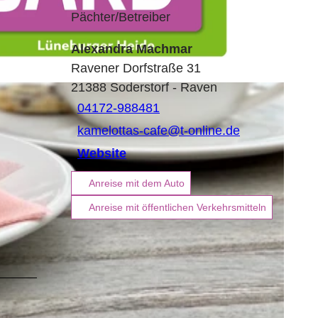
Pächter/Betreiber
Alexandra Machmar
Ravener Dorfstraße 31
21388
Soderstorf
- Raven
04172-988481
kamelottas-cafe@t-online.de
Website
Anreise mit dem Auto
Anreise mit öffentlichen Verkehrsmitteln