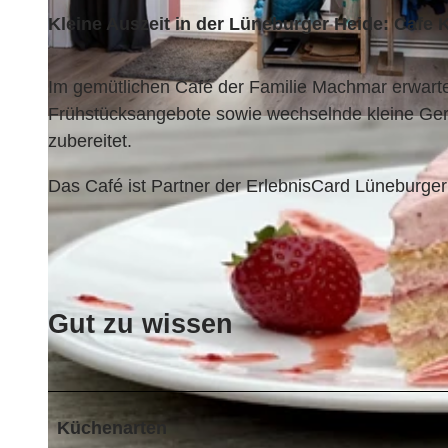
Kleine Auszeit in der Lüneburger Heide: Cafe 
Im gemütlichen Café der Familie Machmar erwarte
Frühstücksangebote sowie wechselnde kleine Gerich
© Cafe Kamelotta |
CC-BY-SA
zubereitet.
Das Café ist Partner der ErlebnisCard Lüneburger
Gut zu wissen
Küchenarten