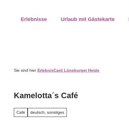
Z
ung vor Ort
u
anstaltungen
vicequalität
Erlebnisse
Urlaub mit Gästekarte
m
I
n
h
a
l
t
Sie sind hier
ErlebnisCard Lüneburger Heide
Kamelotta´s Café
Café
deutsch, sonstiges