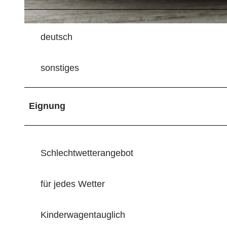
© Cafe Kamelotta |
CC-BY-SA
deutsch
sonstiges
Eignung
Schlechtwetterangebot
für jedes Wetter
Kinderwagentauglich