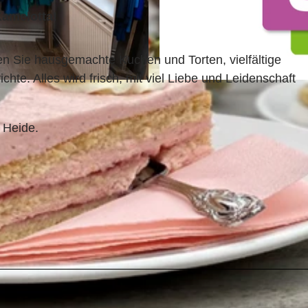
Kamelotta!
n Sie hausgemachte Kuchen und Torten, vielfältige
te. Alles wird frisch, mit viel Liebe und Leidenschaft
© Bispingen Touristik e.V. |
CC-BY-SA
 Heide.