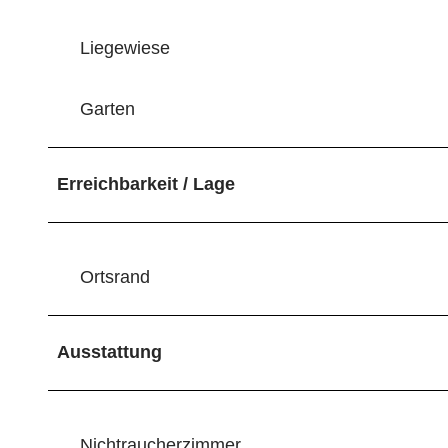
e
n
Liegewiese
f
o
Garten
r
m
Erreichbarkeit / Lage
Ortsrand
Ausstattung
Nichtraucherzimmer