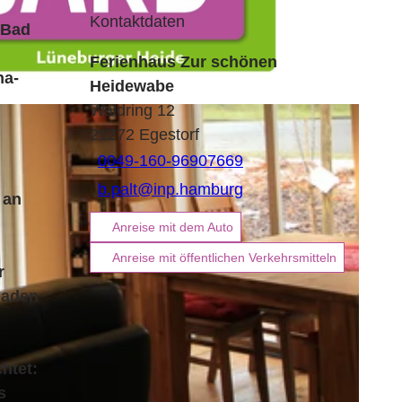
Kontaktdaten
 Bad
Ferienhaus Zur schönen
na-
Heidewabe
Waldring 12
.V. |
CC-BY-SA
21272
Egestorf
0049-160-96907669
b.palt@inp.hamburg
 an
Anreise mit dem Auto
Anreise mit öffentlichen Verkehrsmitteln
r
laden
htet:
s