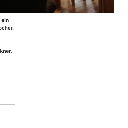
 ein
ocher,
kner.