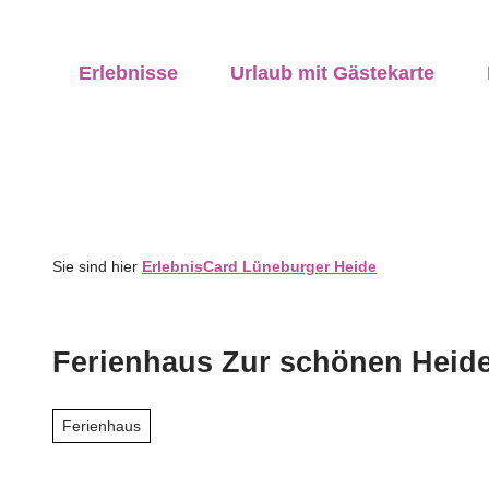
Z
ung vor Ort
u
anstaltungen
vicequalität
Erlebnisse
Urlaub mit Gästekarte
m
I
n
h
a
l
t
Sie sind hier
ErlebnisCard Lüneburger Heide
Ferienhaus Zur schönen Heid
Ferienhaus