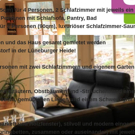
5qm) für 4 Personen, 2 Schlafzimmer mit jeweils ein
 Personen mit Schlafsofa, Pantry, Bad
ür 2 Personen (90qm), luxuriöser Schlafzimmer-Sau
© ErlebnisCard Lüneburger Heide, Bispingen Touristik e
on und das Haus gesamt gemietet werden
torf in der Lüneburger Heide!
Personen mit zwei Schlafzimmern und eigenem Garten
 mit Kräutern, Obstbäumen und -Sträuchern und eine
möbeln, gemütlichen Liegen und einem Schwenkgrill 
rkett und Holzfenster), stilvoll und modern eingeric
springbetten, zusammen oder auseinander) mit jeweil