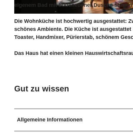
ü
eigenem Bad mit bodenebener Dusche sorgen f
r
W
m
Die Wohnküche ist hochwertig ausgestattet: Z
o
c
schönes Ambiente. Die Küche ist ausgestattet 
h
h
Toaster, Handmixer, Pürierstab, schönem Ges
n
e
z
n
Das Haus hat einen kleinen Hauswirtschaftsr
i
m
m
e
Gut zu wissen
r
i
n
W
Allgemeine Informationen
a
b