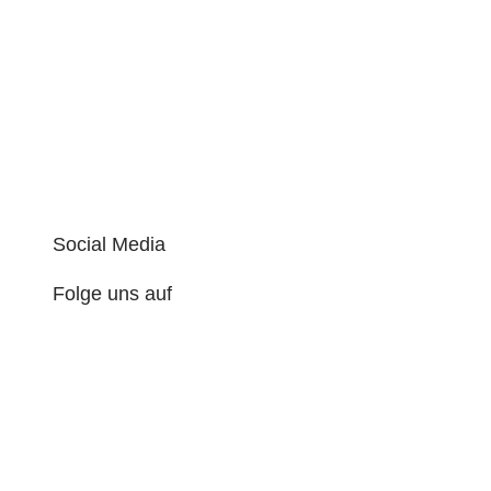
Social Media
Folge uns auf
I
F
n
a
s
c