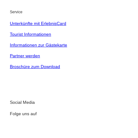
Service
Kinder
Unterkünfte mit ErlebnisCard
t buchen
Tourist Informationen
Informationen zur Gästekarte
 bequem buchen
Partner werden
tung vor Ort
Broschüre zum Download
ervicequalität
Social Media
Folge uns auf