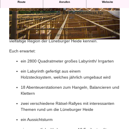
Route
Anrufen
Website
Abenteuerlabyrinth Lüneburger Heide
ErlebnisCard Ermäßigung: 1 € Preisnachlass für
© RS-Photo, Abenteuerlabyrinth |
CC-BY-SA
© RS-Photo, Abenteuerlabyrinth |
CC-BY-SA
Erwachsene und Kinder
Findet in dem Gewirr den richtigen Weg und
lernt durch interessante Rätselaufgaben spielend die
vielfältige Region der Lüneburger Heide kennen.
© RS-Photo, Abenteuerlabyrinth |
CC-BY-SA
Euch erwartet:
ein 2800 Quadratmeter großes Labyrinth/ Irrgarten
ein Labyrinth gefertigt aus einem
Holzstecksystem, welches jährlich umgebaut wird
18 Abenteuerstationen zum Hangeln, Balancieren und
Klettern
zwei verschiedene Rätsel-Rallyes mit interessanten
Themen rund um die Lüneburger Heide
ein Aussichtsturm