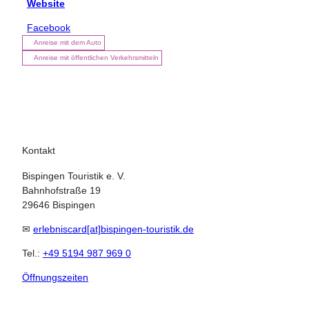
Website
Facebook
Anreise mit dem Auto
Anreise mit öffentlichen Verkehrsmitteln
Kontakt
Bispingen Touristik e. V.
Bahnhofstraße 19
29646 Bispingen
✉
erlebniscard[at]bispingen-touristik.de
Tel.:
+49 5194 987 969 0
Öffnungszeiten
22.08.2026
Abreise