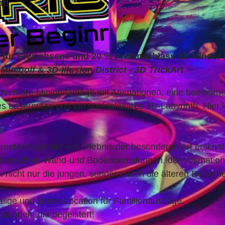
t!
für Erwachsene und 20 % Preisnachlass für Kinder 
© Adventure District |
CC-BY-SA
 Minigolf
&
3D-Illusion District - 3D TrickArt
venture Minigolfanlage mit Animationen, eine beeindru
les Lasermaze und ein spektakuläres 3D-Labyrinth. Hier
reetArt Künstler ein Erlebnis der besonderen Art erschaf
nstlerischen Wand-und Bodenbemalungen, den Animatio
 nicht nur die jungen, sondern auch die älteren Besuche
ige und ideale Location für Familienausflüge,
standen, die begeistert!