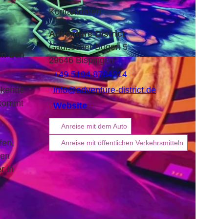
Kontaktdaten
Adventure District
Gaußscher Bogen 5
in den
29646
Bispingen
+49 5194 8784214
ckende
info@adventure-district.de
 kommt
Website
Anreise mit dem Auto
fen,
Anreise mit öffentlichen Verkehrsmitteln
nen
r in