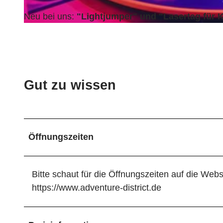
Neu bei uns:
"Lightjumper" und "Lasertag für 
© Adventure District |
CC-BY-SA
Gut zu wissen
Öffnungszeiten
​Bitte schaut für die Öffnungszeiten auf die Webs
https://www.adventure-district.de