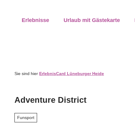
Z
ung vor Ort
u
anstaltungen
vicequalität
Erlebnisse
Urlaub mit Gästekarte
m
I
n
h
a
l
t
Sie sind hier
ErlebnisCard Lüneburger Heide
Adventure District
Funsport