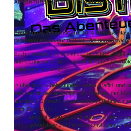
ADVENTURE DISTRICT - Das Abenteuer beginn
Ermäßigung ErlebnisCard: 10 % Preisnachlass 
© Adventure District |
CC-BY-SA
Distrikten
Blacklight District - 3D-Schwarzlicht
Euch erwarten eine hochmoderne 3D-Blacklight Ad
und faszinierende 3D-TrickArt Fotokunst, ein coo
jeder auf seine Kosten!
In über 1600 Arbeitsstunden haben Graffiti- und St
welches mit den einmaligen 3D-Effekten, den kü
und den in Schwarzlicht getauchten Erlebniswelten
ihren Bann zieht.
Auf insgesamt 1.400 Quadratmetern ist eine einmal
Kindergeburtstage und Firmenveranstaltungen ent