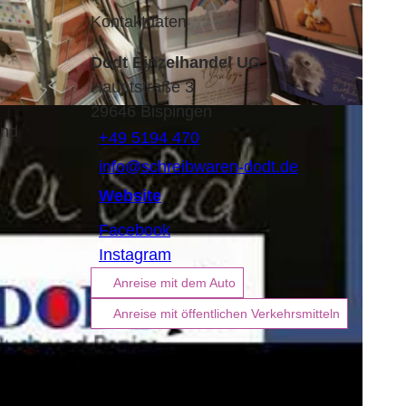
Kontaktdaten
Dodt Einzelhandel UG
Hauptstraße 3
29646
Bispingen
und
+49 5194 470
info@schreibwaren-dodt.de
Website
Facebook
Instagram
Anreise mit dem Auto
Anreise mit öffentlichen Verkehrsmitteln