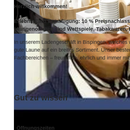
Herzlich willkommen!
ErlebnisCard Ermäßigung: 10 % Preisnachlass 
(Ausgenommen sind Wettspiele, Tabakwaren, B
© Dodt Einzelhandel UG |
CC-BY-SA
In unserem Ladengeschäft in Bispingen, welches wir
gute Laune auf ein breites Sortiment. Unser best
Fachbereichen – freundlich, ehrlich und immer m
Gut zu wissen
Öffnungszeiten