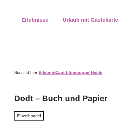
Z
ung vor Ort
u
anstaltungen
vicequalität
Erlebnisse
Urlaub mit Gästekarte
m
I
n
h
a
l
t
Sie sind hier
ErlebnisCard Lüneburger Heide
Dodt – Buch und Papier
Einzelhandel