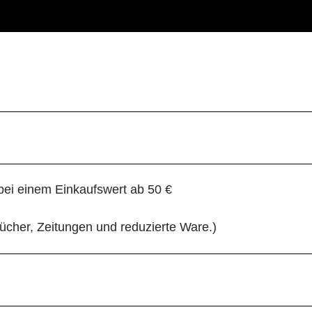
i
e
l
e
n
ei einem Einkaufswert ab 50 €
cher, Zeitungen und reduzierte Ware.)