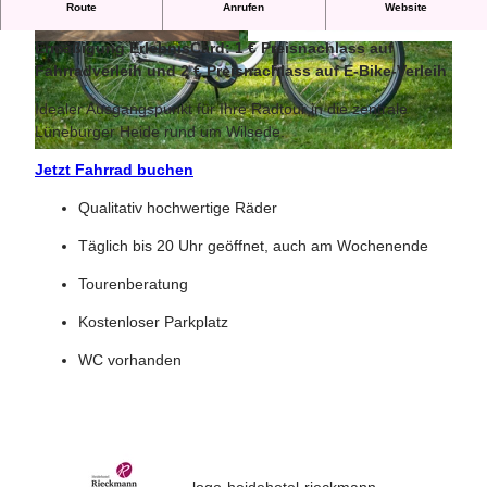
Route
Anrufen
Website
Verleih von Fahrrädern und E-Bike
Ermäßigung ErlebnisCard: 1 € Preisnachlass auf
© Hotel Rieckmanns Gasthof GmbH & Co. KG
© ErlebnisCard Lüneburger Heide, Bispingen T
|
CC-BY-SA
ouristik e.V. |
CC-BY-SA
Fahrradverleih und 2 € Preisnachlass auf E-Bike-Verleih
Idealer Ausgangspunkt für Ihre Radtour in die zentrale
Lüneburger Heide rund um Wilsede.
© Hotel Rieckmanns Gasthof GmbH & Co. KG |
CC-BY-SA
Jetzt Fahrrad buchen
Qualitativ hochwertige Räder
Täglich bis 20 Uhr geöffnet, auch am Wochenende
Tourenberatung
Kostenloser Parkplatz
WC vorhanden