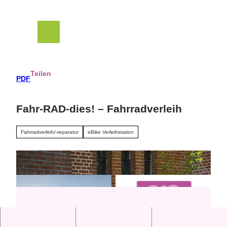
Z
u
m
Suche
Menü
I
n
h
a
Teilen
PDF
l
t
Fahr-RAD-dies! – Fahrradverleih
Fahrradverleih/-reparatur
eBike Verleihstation