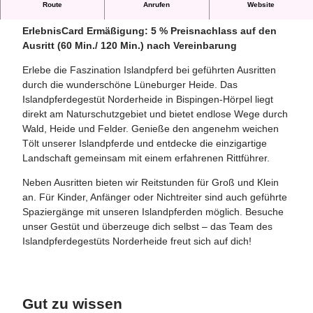
Route
Anrufen
Website
Isländer erleben – Ausritte in der Lüneburger Heide
ErlebnisCard Ermäßigung: 5 % Preisnachlass auf den
Ausritt (60 Min./ 120 Min.) nach Vereinbarung
Erlebe die Faszination Islandpferd bei geführten Ausritten
durch die wunderschöne Lüneburger Heide. Das
Islandpferdegestüt Norderheide in Bispingen-Hörpel liegt
direkt am Naturschutzgebiet und bietet endlose Wege durch
Wald, Heide und Felder. Genieße den angenehm weichen
Tölt unserer Islandpferde und entdecke die einzigartige
Landschaft gemeinsam mit einem erfahrenen Rittführer.
Neben Ausritten bieten wir Reitstunden für Groß und Klein
an. Für Kinder, Anfänger oder Nichtreiter sind auch geführte
Spaziergänge mit unseren Islandpferden möglich. Besuche
unser Gestüt und überzeuge dich selbst – das Team des
Islandpferdegestüts Norderheide freut sich auf dich!
Gut zu wissen