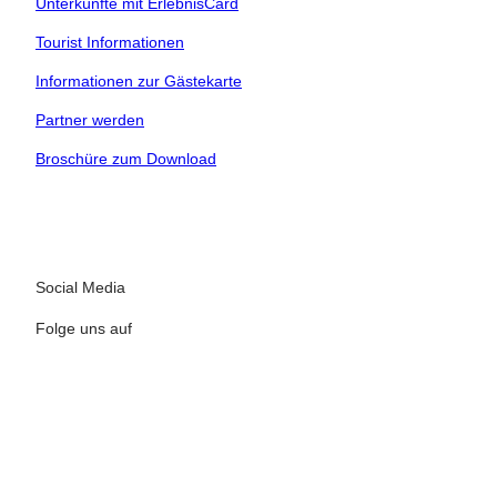
Unterkünfte mit ErlebnisCard
t buchen
Tourist Informationen
Informationen zur Gästekarte
 bequem buchen
Partner werden
tung vor Ort
Broschüre zum Download
ervicequalität
Social Media
Folge uns auf
I
F
n
a
s
c