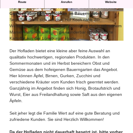
Der Hof Koch bietet seit 1540 Heidekartoffeln und
Route
Anrufen
Website
regionale Produkte. Ein Highlight: frisches Obst und
Gemüse zum Selberpflücken im Bauerngarten.
© Hof Koch |
CC-BY-SA
© Hof Koch |
CC-BY-SA
Seit 1540 dreht sich auf dem Hof Koch nahe der
Westergellerser Heide und der Kronsberg Heide mit seinem
Marxer Paradies alles um die wunderbar schmackhafte
Kartoffel aus der Lüneburger Heide.
© Hof Koch |
CC-BY-NC
Der Hofladen bietet eine kleine aber feine Auswahl an
qualitativ hochwertigen, regionalen Produkten. In den
Sommermonaten und im Herbst bereichern Obst und
Gemüse aus dem hofeigenen Bauerngarten das Angebot.
Hier können Äpfel, Birnen, Gurken, Zucchini und
verschiedene Kräuter vom Kunden frisch geerntet werden.
Ganzjährig im Angebot finden sich Honig, Brotaufstrich und
Wurst, Eier aus Freilandhaltung sowie Saft aus den eigenen
Äpfeln.
Seit jeher legt die Familie Wert auf eine gute Beratung und
zufriedene Kunden. Sie sind Herzlich Willkommen!
Da der Hofladen nicht dauerhaft besetzt ist, bitte vorher