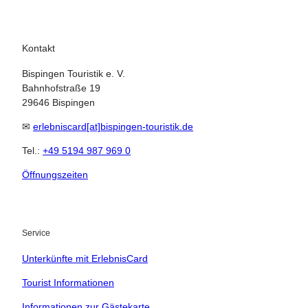
Kontakt
Bispingen Touristik e. V.
Bahnhofstraße 19
29646 Bispingen
✉
erlebniscard[at]bispingen-touristik.de
Tel.:
+49 5194 987 969 0
Öffnungszeiten
23.08.2026
Abreise
Service
Kinder
Unterkünfte mit ErlebnisCard
t buchen
Tourist Informationen
Informationen zur Gästekarte