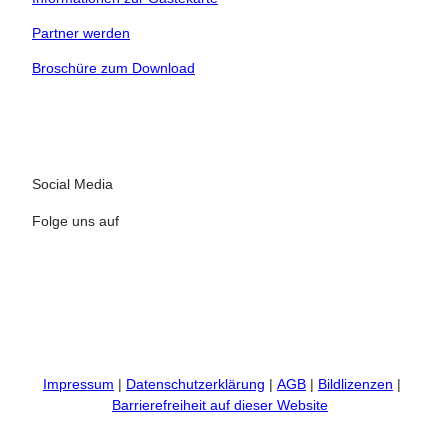
 bequem buchen
Partner werden
tung vor Ort
Broschüre zum Download
ervicequalität
Social Media
Folge uns auf
I
F
n
a
s
c
t
e
Impressum
Datenschutzerklärung
AGB
Bildlizenzen
a
b
Barrierefreiheit auf dieser Website
g
o
r
o