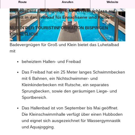
Route
Anrufen
Website
Luhetalbad Bispingen
ErlebnisCard Ermäßigung: 0,50 € Preisnachlass auf
© Bispingen Touristik e.V. |
CC-BY-SA
© Bispingen Touristik e.V. |
CC-BY-SA
Eintritt in das Freibad für Erwachsene und Kinder
NUR IN DER TOURISTINFORMATION BISPINGEN
ERHÄLTLICH!
Badevergnügen für Groß und Klein bietet das Luhetalbad
© Bispingen Touristik e.V. |
CC-BY-SA
mit
beheiztem Hallen- und Freibad
Das Freibad hat ein 25 Meter langes Schwimmbecken
mit 6 Bahnen, ein Nichtschwimmer- und
Kleinkinderbecken mit Rutsche, ein separates
Sprungbecken, sowie den geräumigen Liege- und
Sportbereich.
Das Hallenbad ist von September bis Mai geöffnet.
Die Kleinschwimmhalle verfügt über einen Hubboden
und eignet sich ausgezeichnet für Wassergymnastik
und Aquajogging.