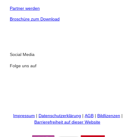
 bequem buchen
Partner werden
tung vor Ort
Broschüre zum Download
ervicequalität
Social Media
Folge uns auf
I
F
n
a
s
c
t
e
Impressum
Datenschutzerklärung
AGB
Bildlizenzen
a
b
Barrierefreiheit auf dieser Website
g
o
r
o