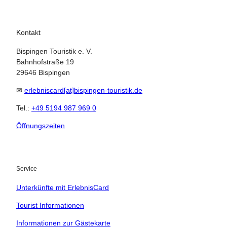
Kontakt
Bispingen Touristik e. V.
Bahnhofstraße 19
29646 Bispingen
✉
erlebniscard[at]bispingen-touristik.de
Tel.:
+49 5194 987 969 0
Öffnungszeiten
22.08.2026
Abreise
Service
Kinder
Unterkünfte mit ErlebnisCard
t buchen
Tourist Informationen
Informationen zur Gästekarte