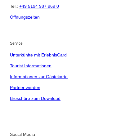
Tel.:
+49 5194 987 969 0
Öffnungszeiten
23.08.2026
Abreise
Service
Kinder
Unterkünfte mit ErlebnisCard
t buchen
Tourist Informationen
Informationen zur Gästekarte
 bequem buchen
Partner werden
tung vor Ort
Broschüre zum Download
ervicequalität
Social Media