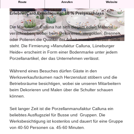
Route
Anrufen
Website
Porzellan aus der Lüneburger Heide
ErlebnisCard Ermäßigung: 10 % Preisnachlass
© Porzellan-Manufaktur Calluna |
CC-BY-SA
© Porzellan-Manufaktur Calluna |
CC-BY-SA
Die Manufaktur Calluna hat sich diesem edlen Material
verschrieben, wobei beim Dekorieren, Vergolden, Brennen
oder Polieren die Qualität der Arbeit immer an erster Stelle
© Porzellan-Manufaktur Calluna |
CC-BY-SA
steht. Die Firmierung »Manufaktur Calluna, Lüneburger
Heide« erscheint in Form einer Bodenmarke unter jedem
Porzellanartikel, der das Unternehmen verlässt.
Während eines Besuches dürfen Gäste in den
Werksverkaufsräumen nach Herzenslust stöbern und die
Betriebsräume besichtigen, wobei sie unseren Mitarbeitern
beim Dekorieren und Malen über die Schulter schauen
können.
Seit langer Zeit ist die Porzellanmanufaktur Calluna ein
beliebtes Ausflugsziel für Busse und Gruppen. Die
Werksbesichtigung ist kostenlos und dauert für eine Gruppe
von 40-50 Personen ca. 45-60 Minuten.