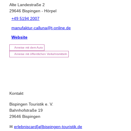
Alte Landestraße 2
29646
Bispingen
- Hörpel
+49 5194 2007
manufaktur-calluna@t-online.de
Website
Anreise mit dem Auto
Anreise mit öffentlichen Verkehrsmitteln
Kontakt
Bispingen Touristik e. V.
Bahnhofstraße 19
29646 Bispingen
✉
erlebniscard[at]bispingen-touristik.de