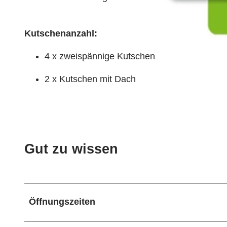
© Bispingen Touristik e.V./Dennis Karjetta
Kutschenanzahl:
4 x zweispännige Kutschen
© ErlebnisCard Lüneburger Heide, Bispingen Touristik e.V. |
2 x Kutschen mit Dach
CC-BY-SA
Gut zu wissen
Öffnungszeiten