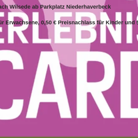
ach Wilsede ab Parkplatz Niederhaverbeck
r Erwachsene, 0,50 € Preisnachlass für Kinder und 
e