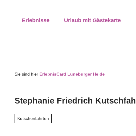
Z
ung vor Ort
u
anstaltungen
vicequalität
Erlebnisse
Urlaub mit Gästekarte
m
I
n
h
a
l
t
Sie sind hier
ErlebnisCard Lüneburger Heide
Stephanie Friedrich Kutschfah
Kutschenfahrten