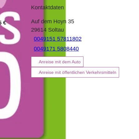
Kontaktdaten
Auf dem Hoyn 35
5 €
29614
Soltau
0049151 57811802
0049171 5808440
Anreise mit dem Auto
Anreise mit öffentlichen Verkehrsmitteln