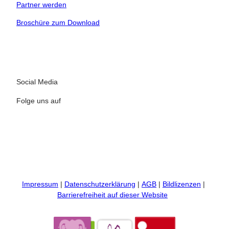
Partner werden
tung vor Ort
Broschüre zum Download
ervicequalität
Social Media
Folge uns auf
I
F
n
a
s
c
t
e
Impressum
Datenschutzerklärung
AGB
Bildlizenzen
a
b
Barrierefreiheit auf dieser Website
g
o
r
o
a
k