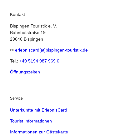
Kontakt
Bispingen Touristik e. V.
Bahnhofstraße 19
29646 Bispingen
✉
erlebniscard[at]bispingen-touristik.de
Tel.:
+49 5194 987 969 0
Öffnungszeiten
21.08.2026
Abreise
Service
Kinder
Unterkünfte mit ErlebnisCard
t buchen
Tourist Informationen
Informationen zur Gästekarte
 bequem buchen