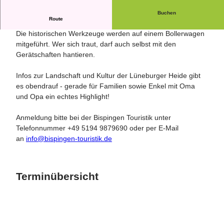
Buchen
Route
Mit Plaggen-Hein durch die Heidebauernzeit
Die historischen Werkzeuge werden auf einem Bollerwagen
mitgeführt. Wer sich traut, darf auch selbst mit den
Gerätschaften hantieren.
Infos zur Landschaft und Kultur der Lüneburger Heide gibt
es obendrauf - gerade für Familien sowie Enkel mit Oma
und Opa ein echtes Highlight!
Anmeldung bitte bei der Bispingen Touristik unter
Telefonnummer +49 5194 9879690 oder per E-Mail
an
info@bispingen-touristik.de
Terminübersicht