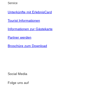
Service
Kinder
Unterkünfte mit ErlebnisCard
t buchen
Tourist Informationen
Informationen zur Gästekarte
 bequem buchen
Partner werden
tung vor Ort
Broschüre zum Download
ervicequalität
Social Media
Folge uns auf
I
F